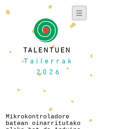
TALENTUEN
Tailerrak
2026
Arduino
Mikrokontroladore
batean oinarritutako