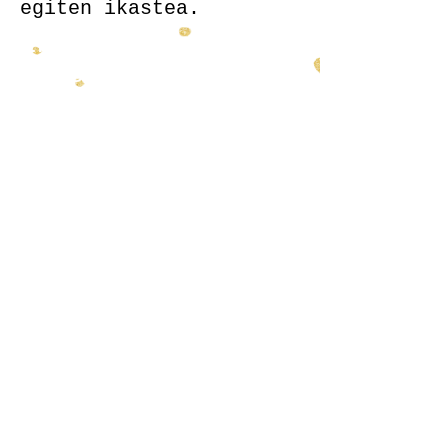
egiten ikastea.
Ekarri beharreko
materiala
Galderetarako
pertsonak
Nagore Ormaetxe
Miren Mugerza
© 2025 Lauaxeta Ikastola
San Miguel z/g Amorebieta
48340