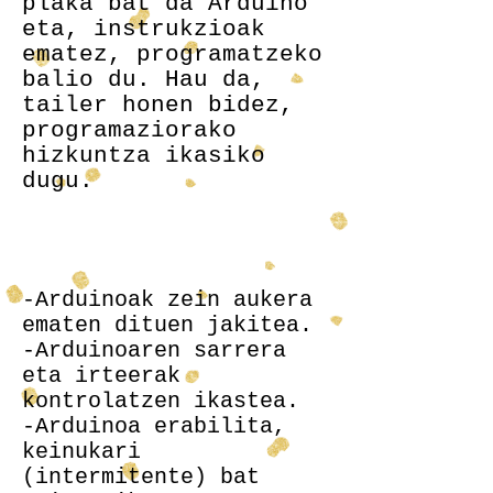
plaka bat da Arduino
eta, instrukzioak
ematez, programatzeko
balio du. Hau da,
tailer honen bidez,
programaziorako
hizkuntza ikasiko
dugu.
Helburuak
-Arduinoak zein aukera
ematen dituen jakitea.
-Arduinoaren sarrera
eta irteerak
kontrolatzen ikastea.
-Arduinoa erabilita,
keinukari
(intermitente) bat