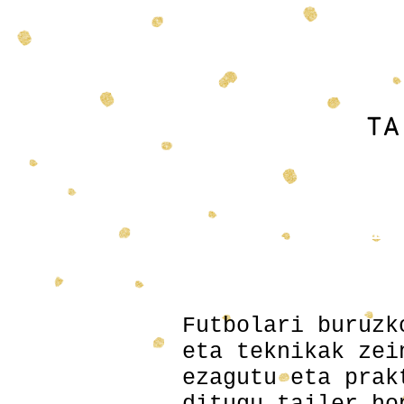
T
Futbol Teknif
Futbolari buruzk
eta teknikak zei
ezagutu eta prak