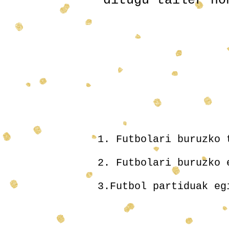
ditugu tailer h
Helburuak
1.­ Futbolari buruzko
2. Futbolari buruzko 
3.Futbol partiduak eg