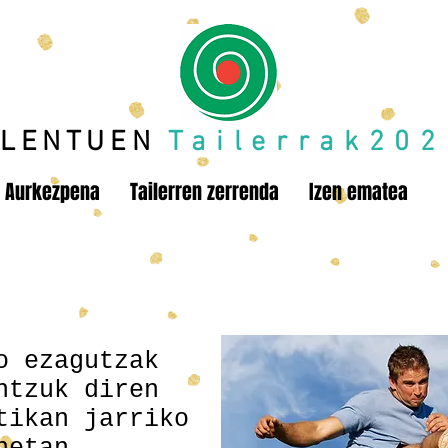
ALENTUEN
Tailerrak202
Aurkezpena
Tailerren zerrenda
Izen ematea
ikazioa
o ezagutzak
ntzuk diren
tikan jarriko