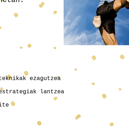
onetan.
 teknikak ezagutzea
estrategiak lantzea
ite
Gal